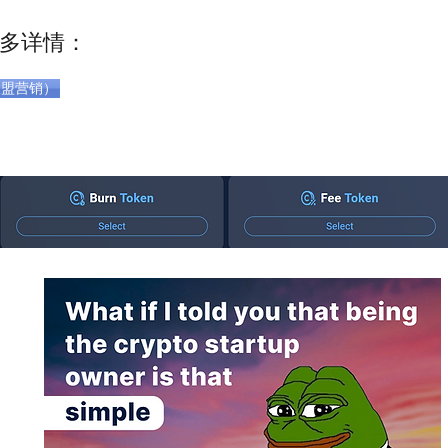
多详情：
（联盟营销）