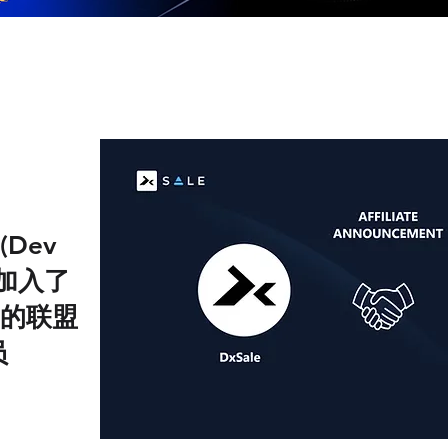
(Dev
功加入了
le的联盟
员