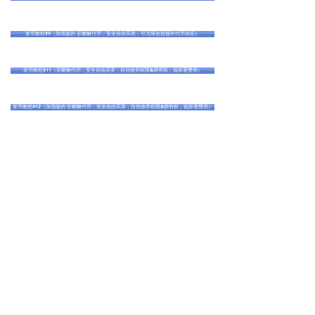
发币教程#9（加强版的 非貔貅代币，安全自由买卖，可无限创造额外代币供应）
发币教程#11（非貔貅代币，安全自由买卖，自动放弃权限&拥有权，低部署费用）
发币教程#12（加强版的 非貔貅代币，安全自由买卖，自动放弃权限&拥有权，低部署费用）
有疑问吗？联系方式如下。
我的电报：
https://t.me/devswanson
我的网站：
https://www.createyourowntoken.net/
电子邮件：
cryptochoyna@gmail.com